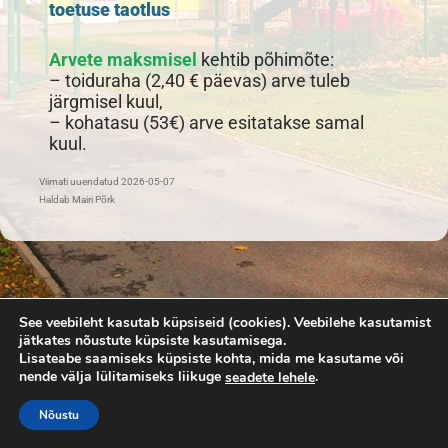
toetuse taotlus
Arvete maksmisel
kehtib põhimõte:
– toiduraha (2,40 € päevas) arve tuleb
järgmisel kuul,
– kohatasu (53€) arve esitatakse samal
kuul.
Viimati uuendatud 2026-05-07
Haldab Mairi Põrk
See veebileht kasutab küpsiseid (cookies). Veebilehe kasutamist
jätkates nõustute küpsiste kasutamisega.
Lisateabe saamiseks küpsiste kohta, mida me kasutame või
nende välja lülitamiseks liikuge
.
seadete lehele
Nõustu