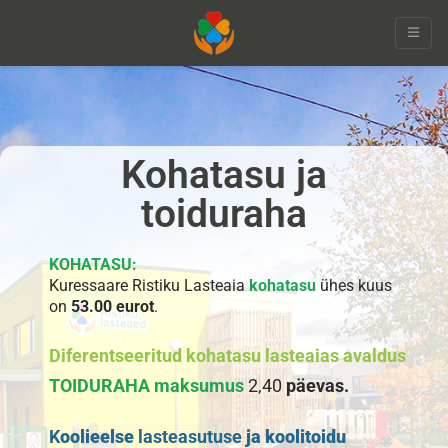
document.querySelectorAll('li.noclick a').forEach(a => {
a.addEventListener('click', function(e) { e.preventDefault(); }); });
Kohatasu ja
toiduraha
KOHATASU:
Kuressaare Ristiku Lasteaia
kohatasu
ühes kuus
on
53.00 eurot
.
Diferentseeritud kohatasu lasteaias avaldus
2,40
päevas.
TOIDURAHA maksumus
K
oolieelse
lasteasutuse
ja koolitoidu