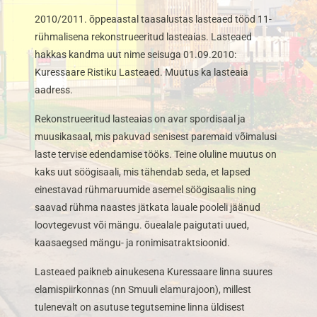
2010/2011. õppeaastal taasalustas lasteaed tööd 11-
rühmalisena rekonstrueeritud lasteaias. Lasteaed
hakkas kandma uut nime seisuga 01.09.2010:
Kuressaare Ristiku Lasteaed. Muutus ka lasteaia
aadress.
Rekonstrueeritud lasteaias on avar spordisaal ja
muusikasaal, mis pakuvad senisest paremaid võimalusi
laste tervise edendamise tööks. Teine oluline muutus on
kaks uut söögisaali, mis tähendab seda, et lapsed
einestavad rühmaruumide asemel söögisaalis ning
saavad rühma naastes jätkata lauale pooleli jäänud
loovtegevust või mängu. õuealale paigutati uued,
kaasaegsed mängu- ja ronimisatraktsioonid.
Lasteaed paikneb ainukesena Kuressaare linna suures
elamispiirkonnas (nn Smuuli elamurajoon), millest
tulenevalt on asutuse tegutsemine linna üldisest