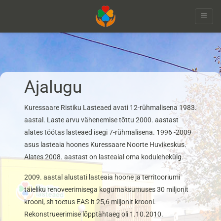
document.querySelectorAll('li.noclick a').forEach(a => {
a.addEventListener('click', function(e) { e.preventDefault(); }); });
Ajalugu
Kuressaare Ristiku Lasteaed avati 12-rühmalisena 1983.
aastal. Laste arvu vähenemise tõttu 2000. aastast
alates töötas lasteaed isegi 7-rühmalisena. 1996 -2009
asus lasteaia hoones Kuressaare Noorte Huvikeskus.
Alates 2008. aastast on lasteaial oma kodulehekülg.
2009. aastal alustati lasteaia hoone ja territooriumi
täieliku renoveerimisega kogumaksumuses 30 miljonit
krooni, sh toetus EAS-lt 25,6 miljonit krooni.
Rekonstrueerimise lõpptähtaeg oli 1.10.2010.