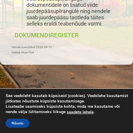
dokumentidele on lisatud viide
juurdepääsupiirangule ning nendele
saab juurdepääsu taotleda täites
selleks eraldi teabenõude vormi.
DOKUMENDIREGISTER
Viimati uuendatud 2026-04-10
Haldab Mairi Põrk
See veebileht kasutab küpsiseid (cookies). Veebilehe kasutamist
jätkates nõustute küpsiste kasutamisega.
Lisateabe saamiseks küpsiste kohta, mida me kasutame või
nende välja lülitamiseks liikuge
.
seadete lehele
Nõustu