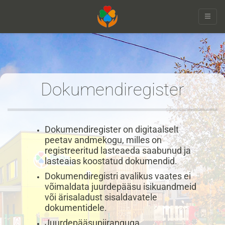
document.querySelectorAll('li.noclick a').forEach(a => {
a.addEventListener('click', function(e) { e.preventDefault(); }); });
Dokumendiregister
Dokumendiregister on digitaalselt
peetav andmekogu, milles on
registreeritud lasteaeda saabunud ja
lasteaias koostatud dokumendid.
Dokumendiregistri avalikus vaates ei
võimaldata juurdepääsu isikuandmeid
või ärisaladust sisaldavatele
dokumentidele.
Juurdepääsupiiranguga